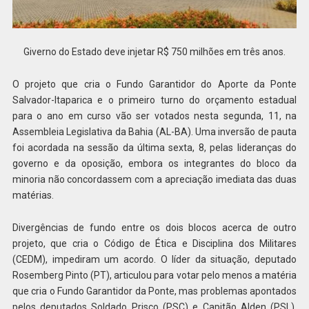
Giverno do Estado deve injetar R$ 750 milhões em três anos.
O projeto que cria o Fundo Garantidor do Aporte da Ponte
Salvador-Itaparica e o primeiro turno do orçamento estadual
para o ano em curso vão ser votados nesta segunda, 11, na
Assembleia Legislativa da Bahia (AL-BA). Uma inversão de pauta
foi acordada na sessão da última sexta, 8, pelas lideranças do
governo e da oposição, embora os integrantes do bloco da
minoria não concordassem com a apreciação imediata das duas
matérias.
Divergências de fundo entre os dois blocos acerca de outro
projeto, que cria o Código de Ética e Disciplina dos Militares
(CEDM), impediram um acordo. O líder da situação, deputado
Rosemberg Pinto (PT), articulou para votar pelo menos a matéria
que cria o Fundo Garantidor da Ponte, mas problemas apontados
pelos deputados Soldado Prisco (PSC) e Capitão Alden (PSL),