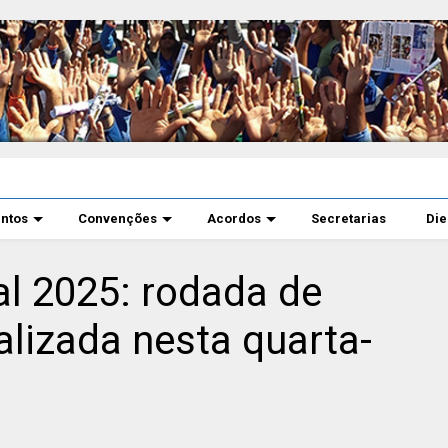
ntos
Convenções
Acordos
Secretarias
Di
l 2025: rodada de
alizada nesta quarta-