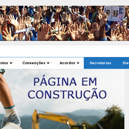
ntos
Convenções
Acordos
Secretarias
Di