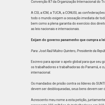
Convenção 87 da Organização Internacional do Tra
A CSI, a ICM, a TUCA, a CONUSI, as confederações
todo o mundo exigem a cessação imediata de tod
bem como a plena garantia do exercício dos direit
as leis nacionais e internacionais.
Exijam do governo panamenho que cumpra a le
Para: José Raúl Mulino Quintero, Presidente da Rep
Escrevo para apoiar o apelo global para que se
os trabalhadores e trabalhadoras do Panamá, e c
internacional.
Os mandados de prisão contra os líderes do SUNT
devem ser desbloqueadas, seus bens devem ser d
Acrescento meu nome a esta petição, juntamente 