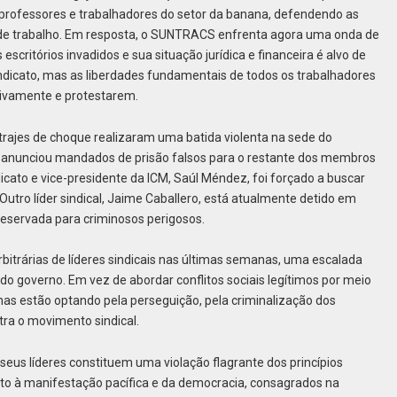
rofessores e trabalhadores do setor da banana, defendendo as
 de trabalho. Em resposta, o SUNTRACS enfrenta agora uma onda de
escritórios invadidos e sua situação jurídica e financeira é alvo de
dicato, mas as liberdades fundamentais de todos os trabalhadores
tivamente e protestarem.
trajes de choque realizaram uma batida violenta na sede do
anunciou mandados de prisão falsos para o restante dos membros
ndicato e vice-presidente da ICM, Saúl Méndez, foi forçado a buscar
Outro líder sindical, Jaime Caballero, está atualmente detido em
servada para criminosos perigosos.
rbitrárias de líderes sindicais nas últimas semanas, uma escalada
do governo. Em vez de abordar conflitos sociais legítimos por meio
as estão optando pela perseguição, pela criminalização dos
tra o movimento sindical.
 seus líderes constituem uma violação flagrante dos princípios
ito à manifestação pacífica e da democracia, consagrados na